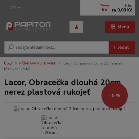
0
ks
CZK
za
0,00 Kč
Menu
Hledat
Úvod
PŘÍPRAVA POTRAVIN
Lacor, Obracečka dlouhá 20cm nerez
plastová rukojeť
Lacor, Obracečka dlouhá 20cm
nerez plastová rukojeť
- 5 %