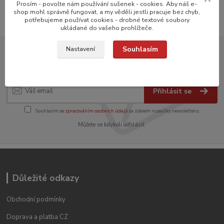
Prosím - povolte nám používání sušenek - cookies. Aby náš e-
shop mohl správně fungovat, a my věděli jestli pracuje bez chyb,
potřebujeme používat cookies - drobné textové soubory
ukládané do vašeho prohlížeče.
Souhlasím
Nastavení
Přihlašte se k odběru novinek
Přihlásit se
Souhlasím se
zpracováním osobních údajů
za účelem rozesílky newsletteru.
Můžete se kdykoli odhlásit.
Důležité odkazy
Obchodní podmínky
Doprava a platba CZ