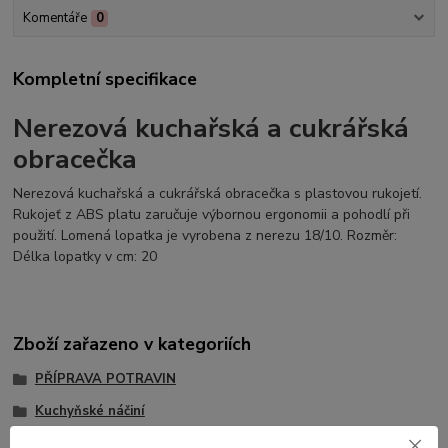
Komentáře
0
Kompletní specifikace
Nerezová kuchařská a cukrářská
obracečka
Nerezová kuchařská a cukrářská obracečka s plastovou rukojetí.
Rukojeť z ABS platu zaručuje výbornou ergonomii a pohodlí při
použití. Lomená lopatka je vyrobena z nerezu 18/10. Rozměr:
Délka lopatky v cm: 20
Zboží zařazeno v kategoriích
PŘÍPRAVA POTRAVIN
Kuchyňské náčiní
Špachtle, obracečky