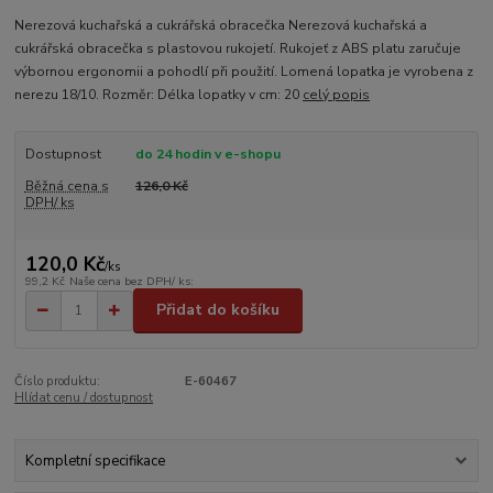
Nerezová kuchařská a cukrářská obracečka Nerezová kuchařská a
cukrářská obracečka s plastovou rukojetí. Rukojeť z ABS platu zaručuje
výbornou ergonomii a pohodlí při použití. Lomená lopatka je vyrobena z
nerezu 18/10. Rozměr: Délka lopatky v cm: 20
celý popis
Dostupnost
do 24 hodin v e-shopu
Běžná cena s
126,0 Kč
DPH/ ks
120,0 Kč
/
ks
99,2 Kč
Naše cena bez DPH/ ks:
Přidat do košíku
Číslo produktu:
E-60467
Hlídat cenu / dostupnost
Kompletní specifikace