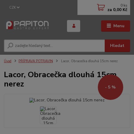
0
ks
CZK
za
0,00 Kč
Menu
Hledat
Úvod
PŘÍPRAVA POTRAVIN
Lacor, Obracečka dlouhá 15cm nerez
Lacor, Obracečka dlouhá 15cm
nerez
- 5 %