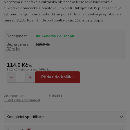
Nerezová kuchařská a cukrářská obracečka Nerezová kuchařská a
cukrářská obracečka s plastovou rukojetí. Rukojeť z ABS platu zaručuje
výbornou ergonomii a pohodlí při použití. Rovná lopatka je vyrobena z
nerezu 18/10. Rozměr: Délka lopatky v cm: 15cm.
celý popis
Dostupnost
do 24 hodin v e-shopu
Běžná cena s
120,0 Kč
DPH/ ks
114,0 Kč
/
ks
94,2 Kč
Naše cena bez DPH/ ks:
Přidat do košíku
Číslo produktu:
E-60461
Hlídat cenu / dostupnost
Kompletní specifikace