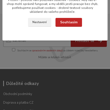
shop mohl správně fungovat, a my věděli jestli pracuje bez chyb,
potřebujeme používat cookies - drobné textové soubory
ukládané do vašeho prohlížeče.
Souhlasím
Nastavení
Přihlašte se k odběru novinek
Přihlásit se
Souhlasím se
zpracováním osobních údajů
za účelem rozesílky newsletteru.
Můžete se kdykoli odhlásit.
Důležité odkazy
Obchodní podmínky
Doprava a platba CZ