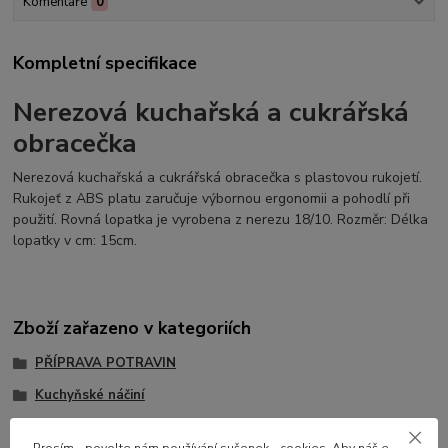
Komentáře
0
Kompletní specifikace
Nerezová kuchařská a cukrářská
obracečka
Nerezová kuchařská a cukrářská obracečka s plastovou rukojetí.
Rukojeť z ABS platu zaručuje výbornou ergonomii a pohodlí při
použití. Rovná lopatka je vyrobena z nerezu 18/10. Rozměr: Délka
lopatky v cm: 15cm.
Zboží zařazeno v kategoriích
PŘÍPRAVA POTRAVIN
Kuchyňské náčiní
Špachtle, obracečky
Prosím - povolte nám používání sušenek - cookies. Aby náš e-