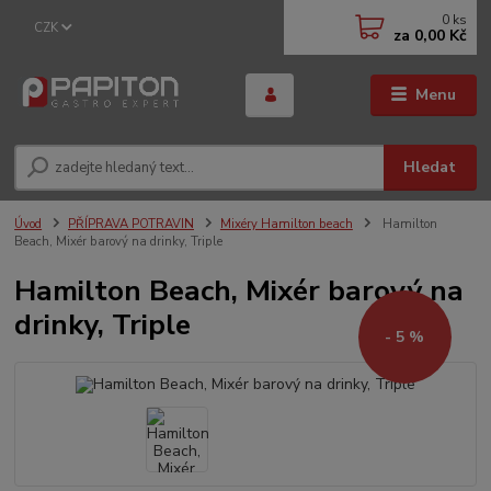
0
ks
CZK
za
0,00 Kč
Menu
Hledat
Úvod
PŘÍPRAVA POTRAVIN
Mixéry Hamilton beach
Hamilton
Beach, Mixér barový na drinky, Triple
Hamilton Beach, Mixér barový na
drinky, Triple
- 5 %