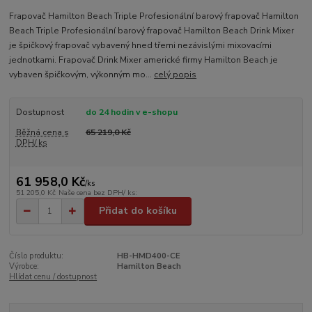
Frapovač Hamilton Beach Triple Profesionální barový frapovač Hamilton
Beach Triple Profesionální barový frapovač Hamilton Beach Drink Mixer
je špičkový frapovač vybavený hned třemi nezávislými mixovacími
jednotkami. Frapovač Drink Mixer americké firmy Hamilton Beach je
vybaven špičkovým, výkonným mo...
celý popis
Dostupnost
do 24 hodin v e-shopu
Běžná cena s
65 219,0 Kč
DPH/ ks
61 958,0 Kč
/
ks
51 205,0 Kč
Naše cena bez DPH/ ks:
Přidat do košíku
Číslo produktu:
HB-HMD400-CE
Výrobce:
Hamilton Beach
Hlídat cenu / dostupnost