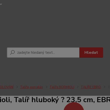
Hledat
OLOVÁNÍ
Talíře, porcelán
Talíře BORMIOLI
TALÍŘE EBRO
B
oli, Talíř hluboký ? 23,5 cm, E