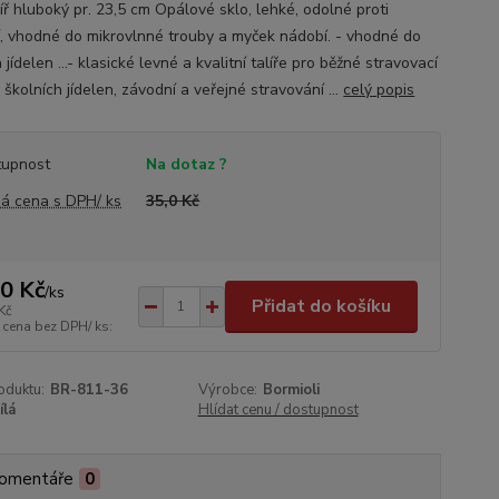
líř hluboký pr. 23,5 cm Opálové sklo, lehké, odolné proti
í, vhodné do mikrovlnné trouby a myček nádobí. - vhodné do
 jídelen ...- klasické levné a kvalitní talíře pro běžné stravovací
školních jídelen, závodní a veřejné stravování ...
celý popis
tupnost
Na dotaz ?
á cena s DPH/ ks
35,0 Kč
,0 Kč
/
ks
Přidat do košíku
Kč
 cena bez DPH/ ks:
oduktu:
BR-811-36
Výrobce:
Bormioli
ílá
Hlídat cenu / dostupnost
omentáře
0