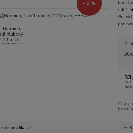
Ebro ta
- 6 %
otlučen
školních
provozy 
Dos
Běžn
33
27,3 
Naše
Číslo pr
barva:
b
tní specifikace
K