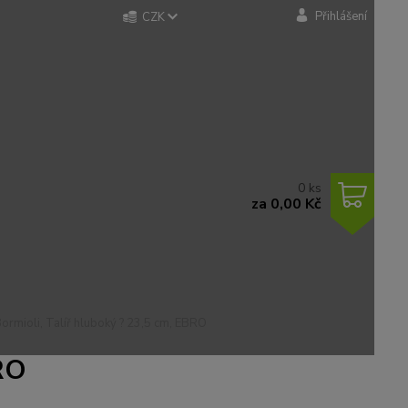
Přihlášení
CZK
0
ks
za
0,00 Kč
ormioli, Talíř hluboký ? 23,5 cm, EBRO
BRO