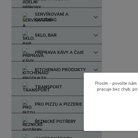
SERVÍROVÁNÍ A
CATERING
SKLO, BAR
PŘÍPRAVA KÁVY A ČAJE
KITCHENAID PRODUKTY
Prosím - povolte nám 
TRANSPORT
pracuje bez chyb, po
PRO PIZZU A PIZZERIE
ŘEZNICKÉ POTŘEBY