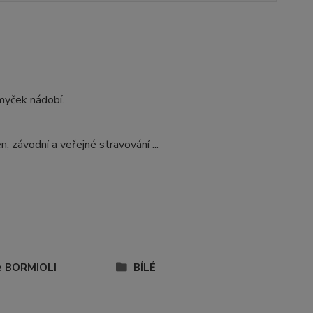
myček nádobí.
n, závodní a veřejné stravování ...
ře BORMIOLI
BÍLÉ