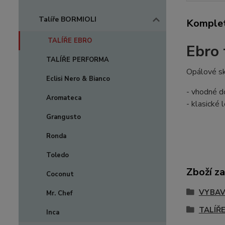
Talíře BORMIOLI
Komplet
TALÍŘE EBRO
Ebro 
TALÍŘE PERFORMA
Opálové sk
Eclisi Nero & Bianco
- vhodné do 
Aromateca
- klasické 
Grangusto
Ronda
Toledo
Zboží za
Coconut
VYBAVE
Mr. Chef
TALÍŘ
Inca