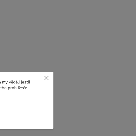
my věděli jestli
eho prohlížeče.