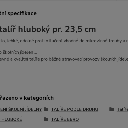
ní specifikace
talíř hluboký pr. 23,5 cm
lo, lehké, odolné proti otlučení, vhodné do mikrovlnné trouby a 
školních jídelen ...
levné a kvalitní talíře pro běžné stravovací provozy školních jídele
řazeno v kategoriích
NÍ ŠKOLNÍ JÍDELNY
TALÍŘE PODLE DRUHU
Talí
E HLUBOKÉ
TALÍŘE EBRO