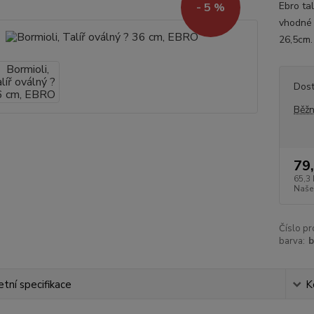
Ebro tal
- 5 %
vhodné 
26,5cm
Dos
Běžn
79
65,3 
Naše
Číslo pr
barva:
b
tní specifikace
K