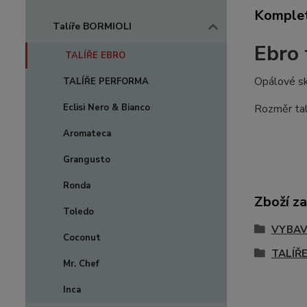
Komplet
Talíře BORMIOLI
Ebro 
TALÍŘE EBRO
Opálové sk
TALÍŘE PERFORMA
Eclisi Nero & Bianco
Rozměr tal
Aromateca
Grangusto
Ronda
Zboží za
Toledo
VYBAVE
Coconut
TALÍŘ
Mr. Chef
Inca