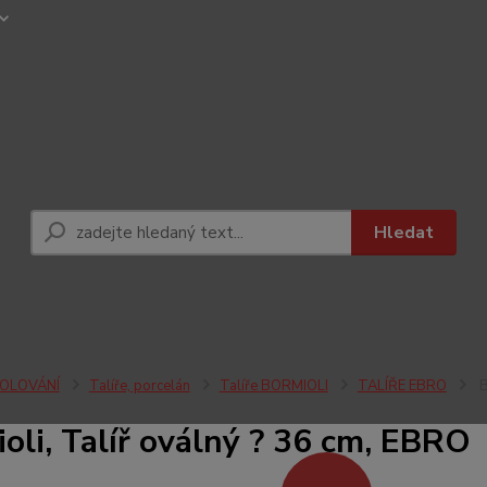
Hledat
OLOVÁNÍ
Talíře, porcelán
Talíře BORMIOLI
TALÍŘE EBRO
B
oli, Talíř oválný ? 36 cm, EBRO