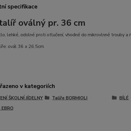
ní specifikace
talíř oválný pr. 36 cm
lo, lehké, odolné proti otlučení, vhodné do mikrovlnné trouby a 
íře: ovál 36 x 26,5cm.
řazeno v kategoriích
NÍ ŠKOLNÍ JÍDELNY
Talíře BORMIOLI
BÍLÉ
E EBRO