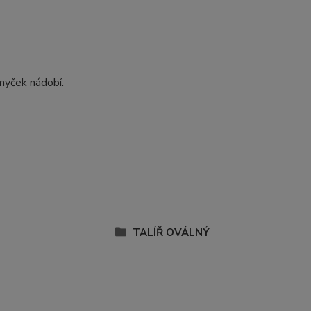
myček nádobí.
TALÍŘ OVÁLNÝ