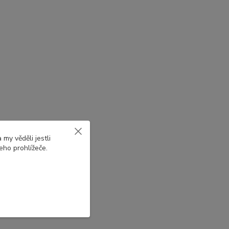
my věděli jestli
eho prohlížeče.