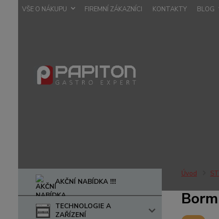
VŠE O NÁKUPU
FIREMNÍ ZÁKAZNÍCI
KONTAKTY
BLOG
Úvod
ST
AKČNÍ NABÍDKA !!!!
Bormi
TECHNOLOGIE A
ZAŘÍZENÍ