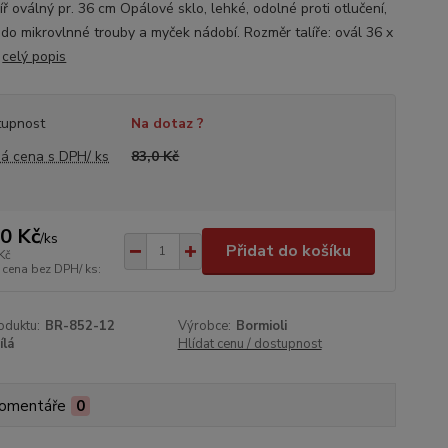
íř oválný pr. 36 cm Opálové sklo, lehké, odolné proti otlučení,
do mikrovlnné trouby a myček nádobí. Rozměr talíře: ovál 36 x
.
celý popis
tupnost
Na dotaz ?
á cena s DPH/ ks
83,0 Kč
,0 Kč
/
ks
Přidat do košíku
Kč
 cena bez DPH/ ks:
oduktu:
BR-852-12
Výrobce:
Bormioli
ílá
Hlídat cenu / dostupnost
omentáře
0