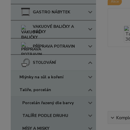
Akce
GASTRO NÁBYTEK
VAKUOVÉ BALIČKY A
SÁČKY
PŘÍPRAVA POTRAVIN
STOLOVÁNÍ
Mlýnky na sůl a koření
Talíře, porcelán
Porcelán řazený dle barvy
TALÍŘE PODLE DRUHU
Komple
MÍSY A MISKY