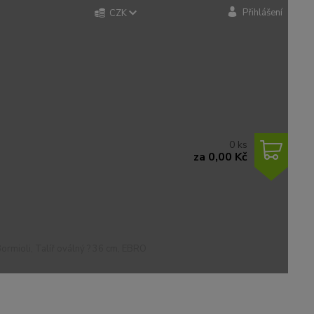
Přihlášení
CZK
0
ks
za
0,00 Kč
ormioli, Talíř oválný ? 36 cm, EBRO