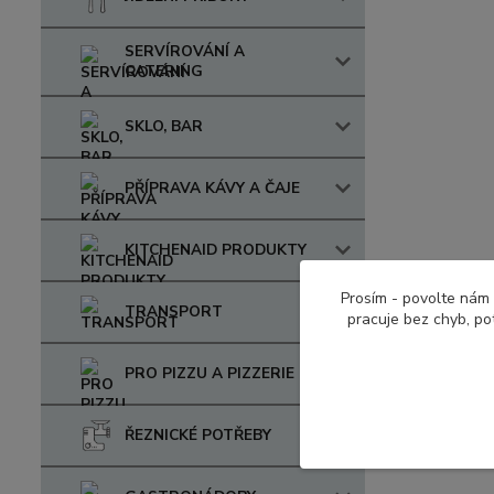
SERVÍROVÁNÍ A
CATERING
SKLO, BAR
PŘÍPRAVA KÁVY A ČAJE
KITCHENAID PRODUKTY
Prosím - povolte nám 
TRANSPORT
pracuje bez chyb, po
PRO PIZZU A PIZZERIE
ŘEZNICKÉ POTŘEBY