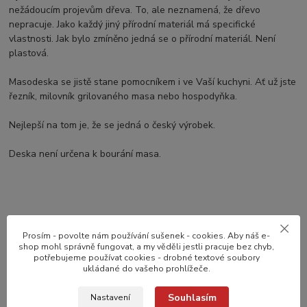
nežádoucím projevům dřeva. To, ale neznamená, že dřevo
nepracuje. Jako každý jiný přírodní materiál má specifické
vlastnosti. Jak bylo zmíněno jedná se o přírodní materiál. Není
plastová.
Masodeska se jistě stane pomocníkem i ve Vaší kuchyni. Ať už jste
řezník, milovník grilovaného masa nebo hospodyňka.
Nejlepší na tom je, že se jedná o český výrobek.
Deska není určena k bourání masa.
Zboží zařazeno v kategoriích
Prosím - povolte nám používání sušenek - cookies. Aby náš e-
shop mohl správně fungovat, a my věděli jestli pracuje bez chyb,
potřebujeme používat cookies - drobné textové soubory
AKČNÍ NABÍDKA !!!!
ukládané do vašeho prohlížeče.
ŘEZNICKÉ POTŘEBY
Souhlasím
Nastavení
TIPY NA DÁREK !