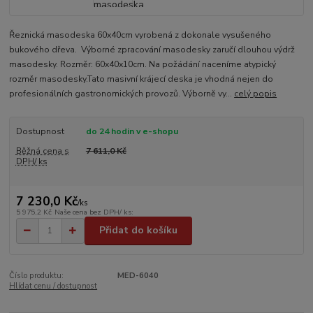
Řeznická masodeska 60x40cm vyrobená z dokonale vysušeného
bukového dřeva. Výborné zpracování masodesky zaručí dlouhou výdrž
masodesky. Rozměr: 60x40x10cm. Na požádání naceníme atypický
rozměr masodesky.Tato masivní krájecí deska je vhodná nejen do
profesionálních gastronomických provozů. Výborně vy...
celý popis
Dostupnost
do 24 hodin v e-shopu
Běžná cena s
7 611,0 Kč
DPH/ ks
7 230,0 Kč
/
ks
5 975,2 Kč
Naše cena bez DPH/ ks:
Přidat do košíku
Číslo produktu:
MED-6040
Hlídat cenu / dostupnost