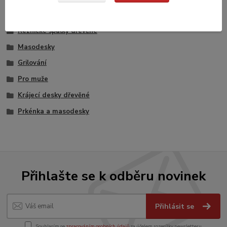
Prkénka, desky
Řeznické špalky dřevěné
Masodesky
Grilování
Pro muže
Krájecí desky dřevěné
Prkénka a masodesky
Přihlašte se k odběru novinek
Přihlásit se
Souhlasím se
zpracováním osobních údajů
za účelem rozesílky newsletteru.