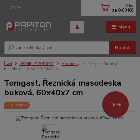
0
ks
CZK
za
0,00 Kč
Menu
Hledat
Úvod
ŘEZNICKÉ POTŘEBY
Masodesky
Tomgast, Řeznická
masodeska buková, 60x40x7 cm
Tomgast, Řeznická masodeska
buková, 60x40x7 cm
- 5 %
TOP produkt