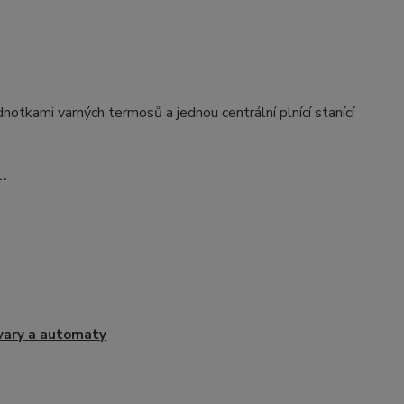
kami varných termosů a jednou centrální plnící stanící
.
vary a automaty