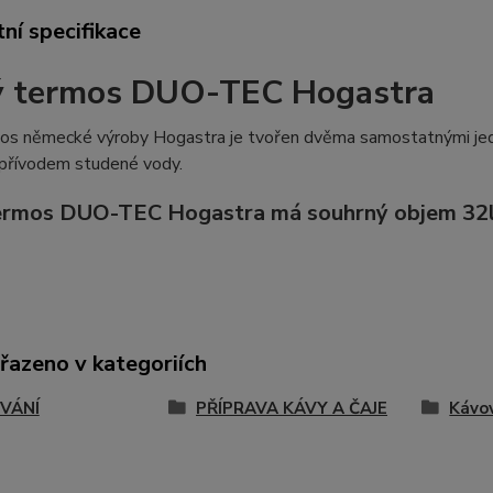
ní specifikace
ý termos DUO-TEC Hogastra
os německé výroby Hogastra je tvořen dvěma samostatnými jednot
 přívodem studené vody.
ermos DUO-TEC Hogastra má souhrný objem 32l
řazeno v kategoriích
VÁNÍ
PŘÍPRAVA KÁVY A ČAJE
Kávo