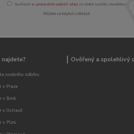
Souhlasím se
zpracováním osobních údajů
za účelem rozesílky newsletteru.
Můžete se kdykoli odhlásit.
 najdete?
Ověřený a spolehlivý
ta osobního odběru
r v Praze
r v Brně
r v Ostravě
 v Plzni