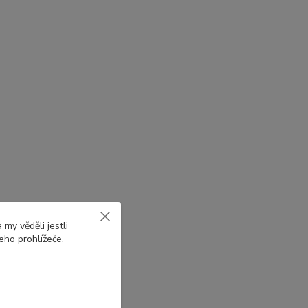
my věděli jestli
eho prohlížeče.