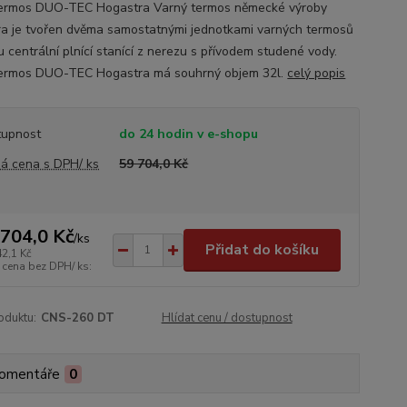
termos DUO-TEC Hogastra Varný termos německé výroby
a je tvořen dvěma samostatnými jednotkami varných termosů
u centrální plnící stanící z nerezu s přívodem studené vody.
termos DUO-TEC Hogastra má souhrný objem 32l.
celý popis
tupnost
do 24 hodin v e-shopu
á cena s DPH/ ks
59 704,0 Kč
 704,0 Kč
/
ks
Přidat do košíku
42,1 Kč
 cena bez DPH/ ks:
oduktu:
CNS-260 DT
Hlídat cenu / dostupnost
omentáře
0