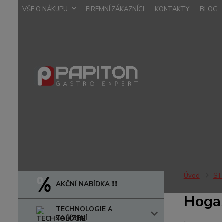
VŠE O NÁKUPU
FIREMNÍ ZÁKAZNÍCI
KONTAKTY
BLOG
Úvod
ST
AKČNÍ NABÍDKA !!!!
Hoga
TECHNOLOGIE A
ZAŘÍZENÍ