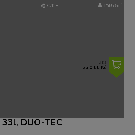
Přihlášení
CZK
0
ks
za
0,00 Kč
a 33l, DUO-TEC