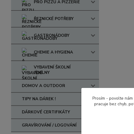
PRO PIZZU A PIZZERIE
ŘEZNICKÉ POTŘEBY
GASTRONÁDOBY
CHEMIE A HYGIENA
VYBAVENÍ ŠKOLNÍ
JÍDELNY
DOMOV A OUTDOOR
Prosím - povolte nám 
TIPY NA DÁREK !
pracuje bez chyb, po
DÁRKOVÉ CERTIFIKÁTY
GRAVÍROVÁNÍ / LOGOVÁNÍ