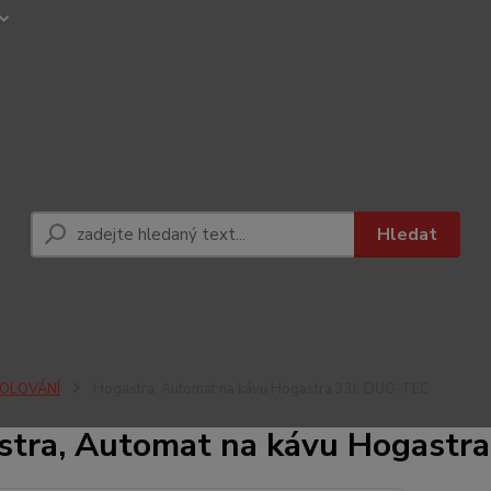
Hledat
OLOVÁNÍ
Hogastra, Automat na kávu Hogastra 33l, DUO-TEC
stra, Automat na kávu Hogastr