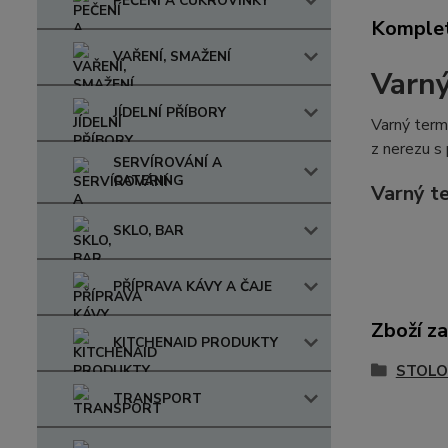
PEČENÍ A CUKROVINKY
Komplet
VAŘENÍ, SMAŽENÍ
Varn
JÍDELNÍ PŘÍBORY
Varný term
z nerezu s
SERVÍROVÁNÍ A
CATERING
Varný t
SKLO, BAR
PŘÍPRAVA KÁVY A ČAJE
Zboží za
KITCHENAID PRODUKTY
STOLO
TRANSPORT