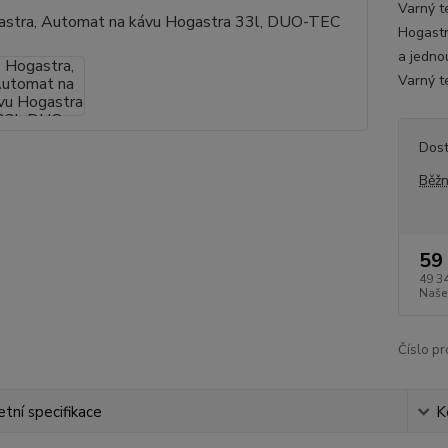
Varný 
Hogastr
a jedno
Varný 
Dos
Běžn
59
49 3
Naše
Číslo pr
tní specifikace
K