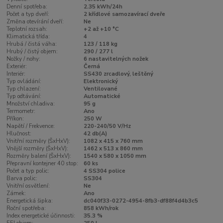
Denní spotřeba:
2.35 kWh/24h
Počet a typ dveří:
2 křídlové samozavírací dveře
Změna otevírání dveří:
Ne
Teplotní rozsah:
+2 až +10 °C
Klimatická třída:
4
Hrubá / čistá váha:
123 / 118 kg
Hrubý / čistý objem:
290 / 277 l
Nožky / nohy:
6 nastavitelných nožek
Exteriér:
Černá
Interiér:
SS430 zrcadlový, leštěný
Typ ovládání:
Elektronický
Typ chlazení:
Ventilované
Typ odtávání:
Automatické
Množství chladiva:
95 g
Termometr:
Ano
Příkon:
250 W
Napětí / Frekvence:
220-240/50 V/Hz
Hlučnost:
42 db(A)
Vnitřní rozměry (ŠxHxV):
1082 x 415 x 760 mm
Vnější rozměry (ŠxHxV):
1462 x 513 x 860 mm
Rozměry balení (ŠxHxV):
1540 x 580 x 1050 mm
Přepravní kontejner 40 stop:
60 ks
Počet a typ polic:
4 SS304 police
Barva polic:
SS304
Vnitřní osvětlení:
Ne
Zámek:
Ano
Energetická šipka:
dc040f33-0272-4954-8fb3-df88f4d4b3c5
Roční spotřeba:
858 kWh/rok
Index energetické účinnosti:
35.3 %