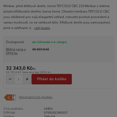
Minibar, plné křídlové dveře, černá TEFCOLD CBC 210 Minibar s dvěma
plnými křídlovými dveřmi, barva černá. Chladicí minibary TEFCOLD CBC
jsou oblíbené pro svůj elegantní vzhled, robustní poctivé provedení a
variaci možností, co se velikosti týče. Křídlové dveře jsou samozavírací,
plné a vyhřívané, k...
celý popis
Dostupnost
do 24 hodin v e-shopu
Běžná cena s
35 937,0 Kč
DPH/ ks
32 343,0 Kč
/
ks
26 729,8 Kč
Naše cena bez DPH/ ks:
Přidat do košíku
Informační list výrobku
Číslo produktu:
15851
EAN kód:
5708181360337
Výrobce:
Tefcold