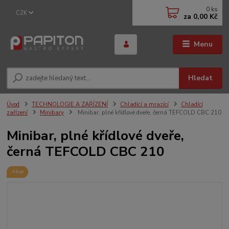
0
ks
CZK
za
0,00 Kč
Menu
Hledat
Úvod
TECHNOLOGIE A ZAŘÍZENÍ
Chladící a mrazící
Chladící
zařízení
Minibary
Minibar, plné křídlové dveře, černá TEFCOLD CBC 210
Minibar, plné křídlové dveře,
černá TEFCOLD CBC 210
Akce