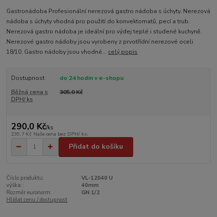
Gastronádoba Profesionální nerezová gastro nádoba s úchyty. Nerezová
nádoba s úchyty vhodná pro použití do konvektomatů, pecí a trub.
Nerezová gastro nádoba je ideální pro výdej teplé i studené kuchyně.
Nerezové gastro nádoby jsou vyrobeny z prvotřídní nerezové oceli
18/10. Gastro nádoby jsou vhodné...
celý popis
Dostupnost
do 24 hodin v e-shopu
Běžná cena s
305,0 Kč
DPH/ ks
290,0 Kč
/
ks
239,7 Kč
Naše cena bez DPH/ ks:
Přidat do košíku
Číslo produktu:
VL-12040 U
výška::
40mm
Rozměr euronorm:
GN 1/2
Hlídat cenu / dostupnost