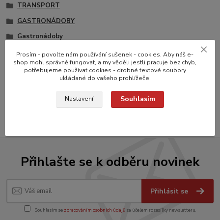
TRANSPORT
GASTRONÁDOBY
Gastronádoby
Gastronádoby nerezové
Prosím - povolte nám používání sušenek - cookies. Aby náš e-
shop mohl správně fungovat, a my věděli jestli pracuje bez chyb,
Gastronádoby Standard
potřebujeme používat cookies - drobné textové soubory
ukládané do vašeho prohlížeče.
Gastronádoby standard
Souhlasím
Plné s úchyty
Nastavení
Přihlašte se k odběru novinek
Přihlásit se
Souhlasím se
zpracováním osobních údajů
za účelem rozesílky newsletteru.