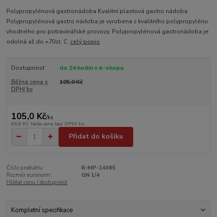
Polypropylénová gastronádoba Kvalitní plastová gastro nádoba
Polypropylénová gastro nádoba je vyrobena z kvalitního polypropylénu
vhodného pro potravinářské provozy. Polypropylénová gastronádoba je
odolná až do +70st. C.
celý popis
Dostupnost
do 24 hodin v e-shopu
Běžná cena s
105,0 Kč
DPH/ ks
105,0 Kč
/
ks
86,8 Kč
Naše cena bez DPH/ ks:
Přidat do košíku
Číslo produktu:
R-MP-14065
Rozměr euronorm:
GN 1/4
Hlídat cenu / dostupnost
Kompletní specifikace