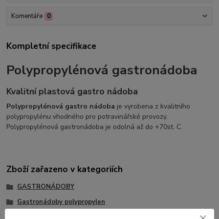
Komentáře
0
Kompletní specifikace
Polypropylénová gastronádoba
Kvalitní plastová gastro nádoba
Polypropylénová gastro nádoba
je vyrobena z kvalitního
polypropylénu vhodného pro potravinářské provozy.
Polypropylénová gastronádoba je odolná až do +70st. C.
Zboží zařazeno v kategoriích
GASTRONÁDOBY
Gastronádoby polypropylen
Gastronádoby Polypropylenové