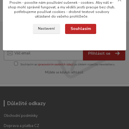
Prosím - povolte nám používání sušenek - cookies. Aby náš e-
shop mohl správně fungovat, a my věděli jestli pracuje bez chyb,
potřebujeme používat cookies - drobné textové soubory
ukládané do vašeho prohlížeče.
Souhlasím
Nastavení
Přihlašte se k odběru novinek
Přihlásit se
Souhlasím se
zpracováním osobních údajů
za účelem rozesílky newsletteru.
Můžete se kdykoli odhlásit.
Důležité odkazy
Obchodní podmínky
Doprava a platba CZ