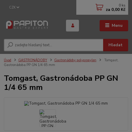
0
ks
CZK
za
0,00 Kč
Menu
Hledat
Úvod
GASTRONÁDOBY
Gastronádoby polypropylen
Tomgast,
Gastronádoba PP GN 1/4 65 mm
Tomgast, Gastronádoba PP GN
1/4 65 mm